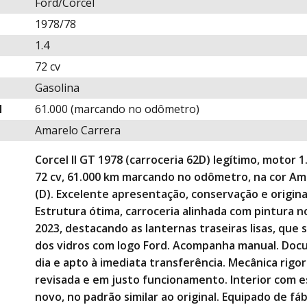
Descrição
Ford/Corcel
para este
1978/78
carro
1.4
72 cv
Gasolina
M
61.000 (marcando no odômetro)
Amarelo Carrera
Corcel II GT 1978 (carroceria 62D) legítimo, motor 1.
72 cv, 61.000 km marcando no odômetro, na cor Am
(D). Excelente apresentação, conservação e origina
Estrutura ótima, carroceria alinhada com pintura n
2023, destacando as lanternas traseiras lisas, que 
dos vidros com logo Ford. Acompanha manual. Do
dia e apto à imediata transferência. Mecânica rig
revisada e em justo funcionamento. Interior com
novo, no padrão similar ao original. Equipado de fá