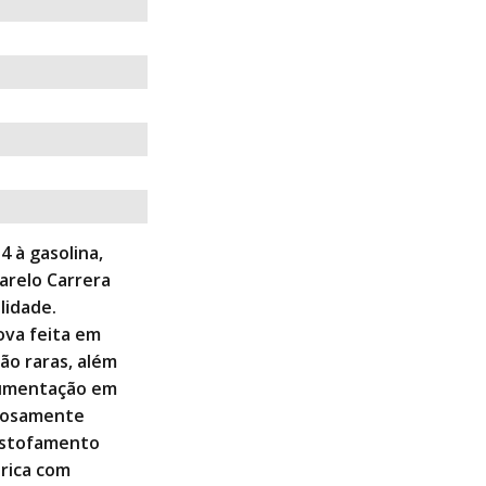
4 à gasolina,
arelo Carrera
lidade.
ova feita em
são raras, além
cumentação em
orosamente
 estofamento
brica com