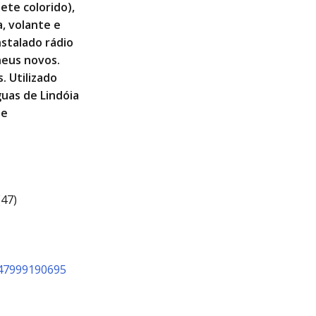
ete colorido),
, volante e
nstalado rádio
neus novos.
 Utilizado
guas de Lindóia
te
47)
547999190695