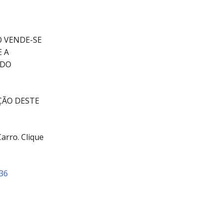
O VENDE-SE
E A
 DO
ÇÃO DESTE
rro. Clique
36