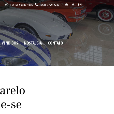
+55 51 99986 1036
(051) 3779 2242
NTOS
VENDIDOS
NOSTALGIA
CONTATO
Buscar
VENDIDOS
NOSTALGIA
CONTATO
arelo
de-se