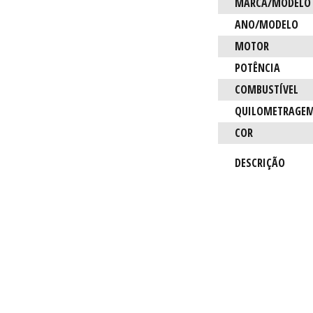
Característica
MARCA/MODELO
ANO/MODELO
MOTOR
POTÊNCIA
COMBUSTÍVEL
QUILOMETRAGE
COR
DESCRIÇÃO