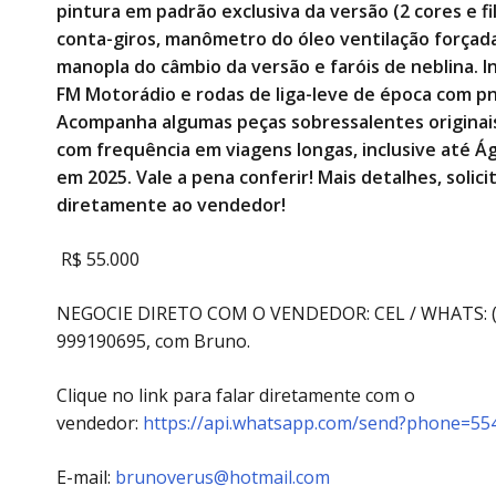
pintura em padrão exclusiva da versão (2 cores e fil
conta-giros, manômetro do óleo ventilação forçada
manopla do câmbio da versão e faróis de neblina. I
FM Motorádio e rodas de liga-leve de época com p
Acompanha algumas peças sobressalentes originais.
com frequência em viagens longas, inclusive até Á
em 2025. Vale a pena conferir! Mais detalhes, solici
diretamente ao vendedor!
R$ 55.000
NEGOCIE DIRETO COM O VENDEDOR: CEL / WHATS: (
999190695, com Bruno.
Clique no link para falar diretamente com o
vendedor:
https://api.whatsapp.com/send?phone=5
E-mail:
brunoverus@hotmail.com