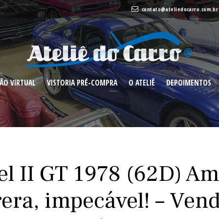
contato@ateliedocarro.com.br
ONSIGNAÇÃO
VISTORIA PRÉ-
O
DEPOIME
RTUAL
COMPRA
ATELIÊ
ÃO VIRTUAL
VISTORIA PRÉ-COMPRA
O ATELIÊ
DEPOIMENTOS
el II GT 1978 (62D) Am
era, impecável! – Ven