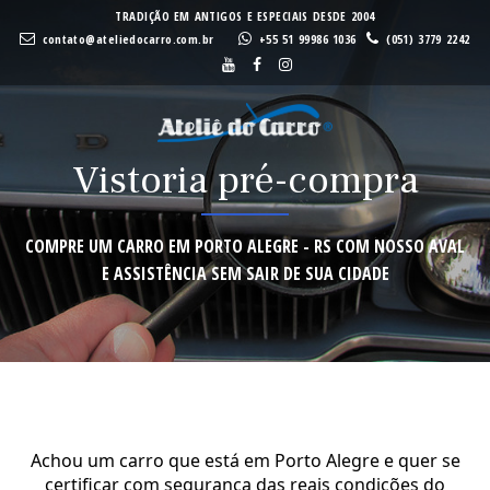
A
A
TRADIÇÃO EM ANTIGOS E ESPECIAIS DESDE 2004
contato@ateliedocarro.com.br
+55 51 99986 1036
(051) 3779 2242
Buscar
VEND
Vistoria pré-compra
VEND
COMPRE UM CARRO EM PORTO ALEGRE - RS COM NOSSO AVAL
E ASSISTÊNCIA SEM SAIR DE SUA CIDADE
Achou um carro que está em Porto Alegre e quer se
certificar com segurança das reais condições do