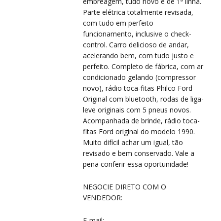
embreagem, tudo novo e de 1ª linha.
Parte elétrica totalmente revisada,
VI
com tudo em perfeito
VI
funcionamento, inclusive o check-
control. Carro delicioso de andar,
acelerando bem, com tudo justo e
perfeito. Completo de fábrica, com ar
condicionado gelando (compressor
novo), rádio toca-fitas Philco Ford
Original com bluetooth, rodas de liga-
leve originais com 5 pneus novos.
Acompanhada de brinde, rádio toca-
fitas Ford original do modelo 1990.
Muito difícil achar um igual, tão
revisado e bem conservado. Vale a
pena conferir essa oportunidade!
NEGOCIE DIRETO COM O
VENDEDOR:
E-mail: