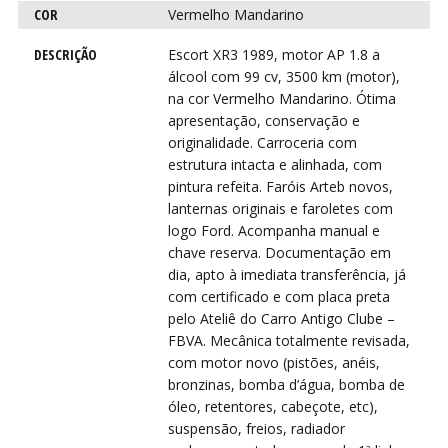
COR
Vermelho Mandarino
DESCRIÇÃO
Escort XR3 1989, motor AP 1.8 a
álcool com 99 cv, 3500 km (motor),
VI
VI
na cor Vermelho Mandarino. Ótima
apresentação, conservação e
originalidade. Carroceria com
estrutura intacta e alinhada, com
pintura refeita. Faróis Arteb novos,
lanternas originais e faroletes com
logo Ford. Acompanha manual e
chave reserva. Documentação em
dia, apto à imediata transferência, já
com certificado e com placa preta
pelo Ateliê do Carro Antigo Clube –
FBVA. Mecânica totalmente revisada,
com motor novo (pistões, anéis,
bronzinas, bomba d’água, bomba de
óleo, retentores, cabeçote, etc),
suspensão, freios, radiador