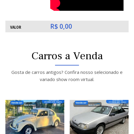
AT
AT
R$ 0,00
VALOR
Carros a Venda
DE
DE
Gosta de carros antigos? Confira nosso selecionado e
variado show room virtual.