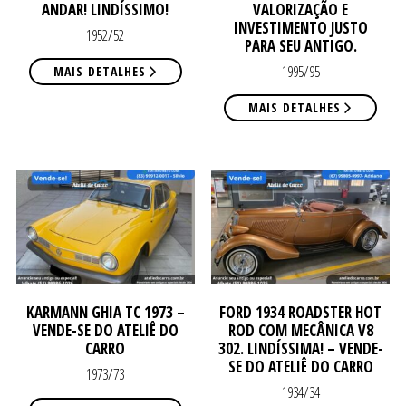
ANDAR! LINDÍSSIMO!
VALORIZAÇÃO E
INVESTIMENTO JUSTO
1952/52
PARA SEU ANTIGO.
1995/95
MAIS DETALHES
NO
NO
MAIS DETALHES
KARMANN GHIA TC 1973 –
FORD 1934 ROADSTER HOT
VENDE-SE DO ATELIÊ DO
ROD COM MECÂNICA V8
CARRO
302. LINDÍSSIMA! – VENDE-
SE DO ATELIÊ DO CARRO
1973/73
1934/34