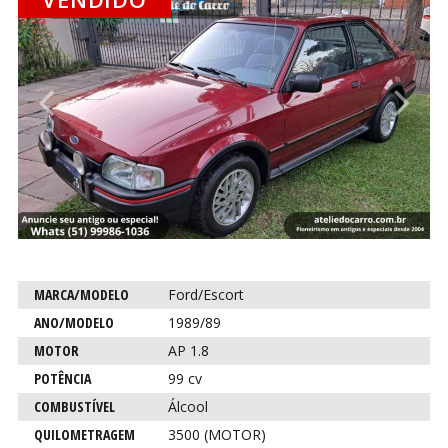
Anterior
P
CO
CO
Característica
Descrição
MARCA/MODELO
Ford/Escort
para este
ANO/MODELO
1989/89
carro
MOTOR
AP 1.8
POTÊNCIA
99 cv
COMBUSTÍVEL
Álcool
QUILOMETRAGEM
3500 (MOTOR)