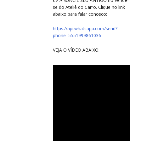
CO
CO
👉 ANUNCIE SEU ANTIGO no Vende-
se do Ateliê do Carro. Clique no link
abaixo para falar conosco:
https://api.whatsapp.com/send?
phone=5551999861036
VEJA O VÍDEO ABAIXO: