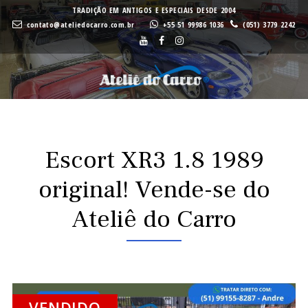
A
A
TRADIÇÃO EM ANTIGOS E ESPECIAIS DESDE 2004
contato@ateliedocarro.com.br
+55 51 99986 1036
(051) 3779 2242
Buscar
VE
VE
Escort XR3 1.8 1989
original! Vende-se do
Ateliê do Carro
VENDIDO