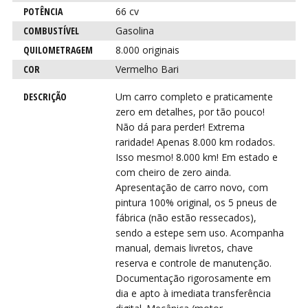
VIR
VIR
POTÊNCIA
66 cv
COMBUSTÍVEL
Gasolina
QUILOMETRAGEM
8.000 originais
COR
Vermelho Bari
DESCRIÇÃO
Um carro completo e praticamente
zero em detalhes, por tão pouco!
Não dá para perder! Extrema
raridade! Apenas 8.000 km rodados.
Isso mesmo! 8.000 km! Em estado e
com cheiro de zero ainda.
Apresentação de carro novo, com
pintura 100% original, os 5 pneus de
fábrica (não estão ressecados),
sendo a estepe sem uso. Acompanha
manual, demais livretos, chave
reserva e controle de manutenção.
Documentação rigorosamente em
dia e apto à imediata transferência