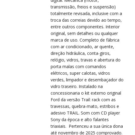
VIS
VIS
digital. Mecânica (motor,
transmissão, freios e suspensão)
totalmente revisada, inclusive com a
troca das correias devido ao tempo,
entre outros componentes. Interior
original, sem detalhes ou qualquer
marca de uso. Completo de fábrica
com ar condicionado, ar quente,
direção hidráulica, conta-giros,
relógio, vidros, travas e abertura do
PRÉ
PRÉ
porta malas com comandos
elétricos, super calotas, vidros
verdes, limpador e desembaçador do
vidro traseiro. Instalado na
concessionaria o kit externo original
Ford da versão Trail: rack com as
travessas, quebra-mato, estribos e
adesivo TRAIL. Som com CD player
Sony da época e alto falantes
triaxiais. Pertenceu a sua única dona
até novembro de 2025 comprovado.