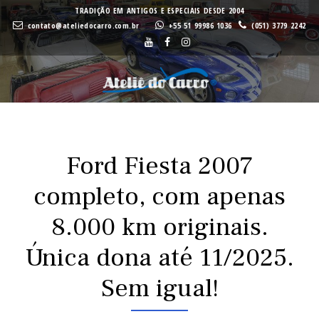
A
A
TRADIÇÃO EM ANTIGOS E ESPECIAIS DESDE 2004
contato@ateliedocarro.com.br
+55 51 99986 1036
(051) 3779 2242
Buscar
VE
VE
Ford Fiesta 2007
completo, com apenas
8.000 km originais.
Única dona até 11/2025.
Sem igual!