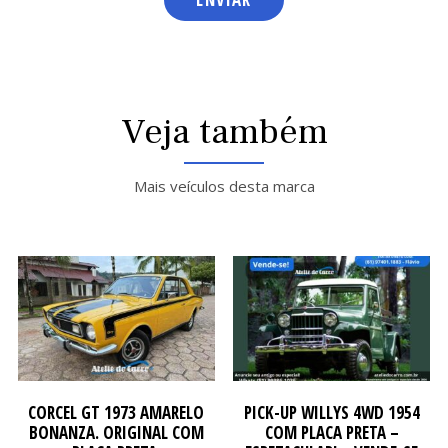
NO
NO
Veja também
Mais veículos desta marca
CORCEL GT 1973 AMARELO
PICK-UP WILLYS 4WD 1954
BONANZA. ORIGINAL COM
COM PLACA PRETA –