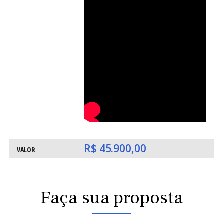
ATE
ATE
DE
DE
R$ 45.900,00
VALOR
Faça sua proposta