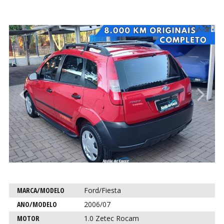
CO
CO
Anterior
P
Característica
Descrição
MARCA/MODELO
Ford/Fiesta
para este
ANO/MODELO
2006/07
carro
MOTOR
1.0 Zetec Rocam