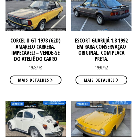
CORCEL II GT 1978 (62D)
ESCORT GUARUJÁ 1.8 1992
NO
NO
AMARELO CARRERA,
EM RARA CONSERVAÇÃO
IMPECÁVEL! – VENDE-SE
ORIGINAL, COM PLACA
DO ATELIÊ DO CARRO
PRETA.
1978/78
1991/92
MAIS DETALHES
MAIS DETALHES