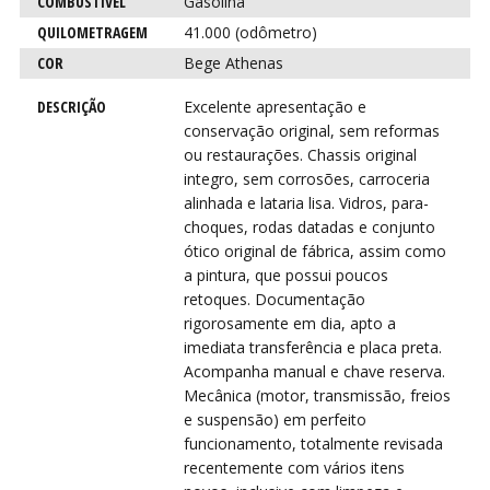
VIR
VIR
COMBUSTÍVEL
Gasolina
QUILOMETRAGEM
41.000 (odômetro)
COR
Bege Athenas
DESCRIÇÃO
Excelente apresentação e
conservação original, sem reformas
ou restaurações. Chassis original
integro, sem corrosões, carroceria
alinhada e lataria lisa. Vidros, para-
choques, rodas datadas e conjunto
ótico original de fábrica, assim como
a pintura, que possui poucos
retoques. Documentação
rigorosamente em dia, apto a
imediata transferência e placa preta.
Acompanha manual e chave reserva.
Mecânica (motor, transmissão, freios
e suspensão) em perfeito
funcionamento, totalmente revisada
recentemente com vários itens