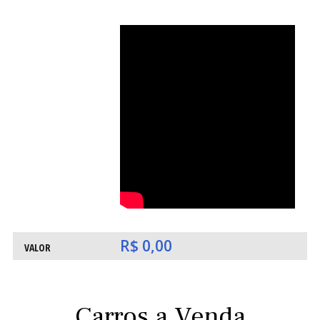
O
O
R$ 0,00
VALOR
Carros a Venda