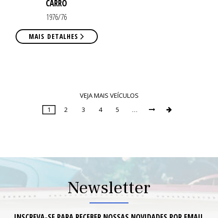
CARRO
1976/76
MAIS DETALHES
VEJA MAIS VEÍCULOS
1
2
3
4
5
...


Page
1
of
9
Newsletter
INSCREVA-SE PARA RECEBER NOSSAS NOVIDADES POR EMAIL