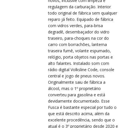
VIS
VIS
novos, inclusive com limpeza e
regulagem da carburação. Interior
todo original de fábrica sem qualquer
reparo já feito. Equipado de fábrica
com vidros verdes, para-brisa
degradê, desembaçador do vidro
traseiro, para-choques na cor do
carro com borrachões, lanterna
traseira fumê, volante espumado,
relógio, porta objetos nas portas e
alto falantes. Instalado som com
rádio digital Volksline Code, console
PRÉ
PRÉ
central e jogo de pneus novos.
Originalmente saiu de fábrica a
álcool, mas o 1º proprietário
converteu para gasolina e está
devidamente documentado. Esse
Fusca é bastante especial por tudo o
que está descrito acima, além da
excelente procedência, sendo que o
atual é o 3º proprietário desde 2020 e