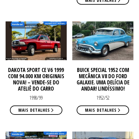
DE
DE
DAKOTA SPORT CE V6 1999
BUICK SPECIAL 1952 COM
VE
VE
COM 94.000 KM ORIGINAIS
MECÂNICA V8 DO FORD
NOVA! – VENDE-SE DO
GALAXIE. UMA DELÍCIA DE
ATELIÊ DO CARRO
ANDAR! LINDÍSSIMO!
1998/99
1952/52
MAIS DETALHES
MAIS DETALHES