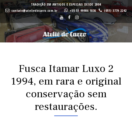
A
A
TRADIÇÃO EM ANTIGOS E ESPECIAIS DESDE 2004
contato@ateliedocarro.com.br
+55 51 99986 1036
(051) 3779 2242
Buscar
VE
VE
Fusca Itamar Luxo 2
1994, em rara e original
conservação sem
restaurações.