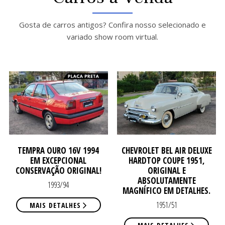
ATE
ATE
Gosta de carros antigos? Confira nosso selecionado e
variado show room virtual.
TEMPRA OURO 16V 1994
CHEVROLET BEL AIR DELUXE
EM EXCEPCIONAL
HARDTOP COUPE 1951,
CONSERVAÇÃO ORIGINAL!
ORIGINAL E
ABSOLUTAMENTE
1993/94
MAGNÍFICO EM DETALHES.
1951/51
MAIS DETALHES
MAIS DETALHES