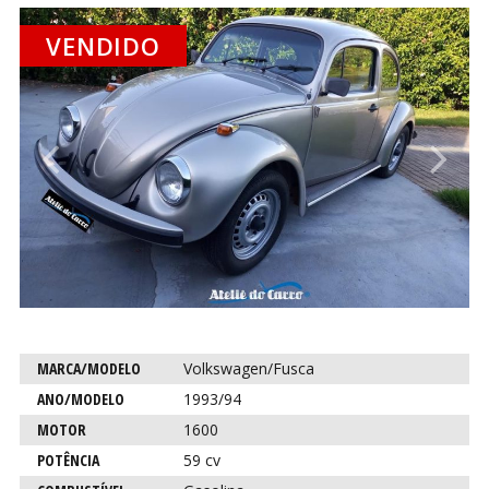
VENDIDO
CO
CO
Anterior
P
Característica
Descrição
MARCA/MODELO
Volkswagen/Fusca
para este
ANO/MODELO
1993/94
carro
MOTOR
1600
POTÊNCIA
59 cv