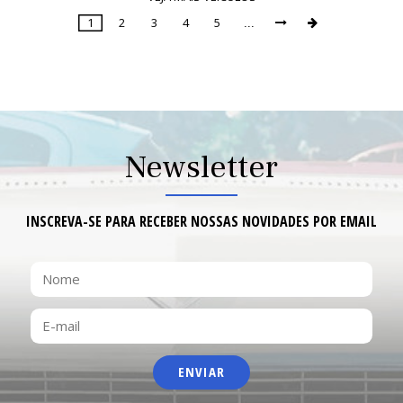
1
2
3
4
5
...


Page
1
of
9
Newsletter
INSCREVA-SE PARA RECEBER NOSSAS NOVIDADES POR EMAIL
NOME
E-
MAIL