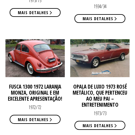
1973/73
NO
1934/34
NO
MAIS DETALHES
MAIS DETALHES
FUSCA 1300 1972 LARANJA
OPALA DE LUXO 1973 ROSÉ
MONZA, ORIGINAL E EM
METÁLICO, QUE PERTENCEU
EXCELENTE APRESENTAÇÃO!
AO MEU PAI –
ENTRETENIMENTO
1972/72
1973/73
MAIS DETALHES
MAIS DETALHES