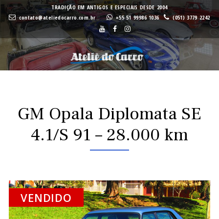
A
A
TRADIÇÃO EM ANTIGOS E ESPECIAIS DESDE 2004
contato@ateliedocarro.com.br
+55 51 99986 1036
(051) 3779 2242
Buscar
VE
VE
GM Opala Diplomata SE
4.1/S 91 – 28.000 km
VENDIDO