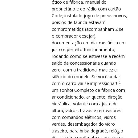
VIS
VIS
ótico de fábrica, manual do
proprietário e do rádio com cartão
Code; instalado jogo de pneus novos,
pois os de fábrica estavam
comprometidos (acompanham 2 se
o comprador desejar);
documentação em dia; mecânica em
justo e perfeito funcionamento,
rodando como se estivesse a recém
PRÉ
PRÉ
saído da concessionária quando
zero, com a tradicional maciez e
silêncio do modelo. Se você andar
com o carro vai se impressionar! É
um sonho! Completo de fábrica com
ar condicionado, ar quente, direção
hidráulica, volante com ajuste de
altura, vidros, travas e retrovisores
com comandos elétricos, vidros
verdes, desembaçador do vidro
traseiro, para brisa degradê, relógio
digital com cronômetro, conta giros,