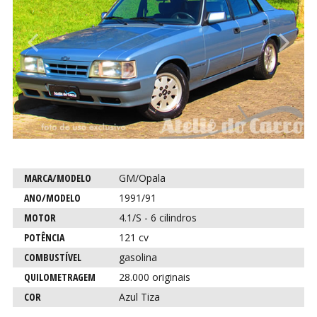
Anterior
P
CO
CO
Característica
Descrição
MARCA/MODELO
GM/Opala
para este
ANO/MODELO
1991/91
carro
MOTOR
4.1/S - 6 cilindros
POTÊNCIA
121 cv
COMBUSTÍVEL
gasolina
QUILOMETRAGEM
28.000 originais
COR
Azul Tiza