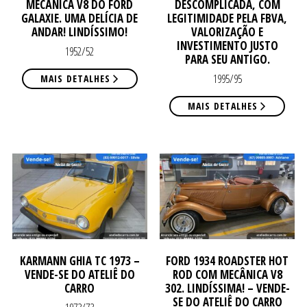
MECÂNICA V8 DO FORD
DESCOMPLICADA, COM
GALAXIE. UMA DELÍCIA DE
LEGITIMIDADE PELA FBVA,
ANDAR! LINDÍSSIMO!
VALORIZAÇÃO E
INVESTIMENTO JUSTO
1952/52
PARA SEU ANTIGO.
1995/95
MAIS DETALHES
VE
VE
MAIS DETALHES
KARMANN GHIA TC 1973 –
FORD 1934 ROADSTER HOT
VENDE-SE DO ATELIÊ DO
ROD COM MECÂNICA V8
CARRO
302. LINDÍSSIMA! – VENDE-
SE DO ATELIÊ DO CARRO