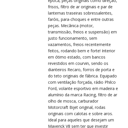
VIS
VIS
época, peças originais como direção,
frisos, filtro de ar originais e par de
lanternas traseiras sobressalentes,
faróis, para-choques e entre outras
peças. Mecânica (motor,
transmissão, freios e suspensão) em
justo funcionamento, sem
vazamentos, freios recentemente
feitos, rodando bem e forte! Interior
em ótimo estado, com bancos
revestidos em courvin, sendo os
PRÉ
PRÉ
dianteiros Recaro, forros de porta e
do teto originais de fábrica. Equipado
com ventilação forçada, rádio Philco
Ford, volante esportivo em madeira e
alumínio da marca Racing, filtro de ar
olho de mosca, carburador
Motorcraft Bijet original, rodas
originais com calotas e sobre aros.
Ideal para aqueles que desejam um
Maverick V8 sem ter que investir