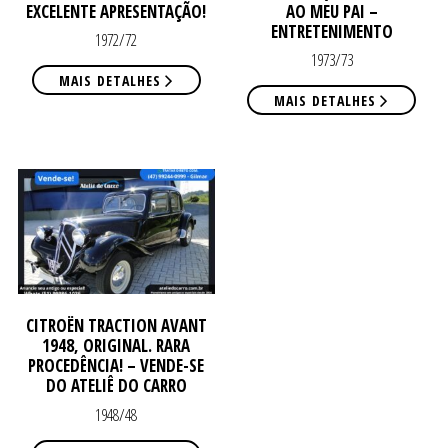
EXCELENTE APRESENTAÇÃO!
AO MEU PAI –
CO
CO
ENTRETENIMENTO
1972/72
1973/73
MAIS DETALHES
MAIS DETALHES
CITROËN TRACTION AVANT
1948, ORIGINAL. RARA
PROCEDÊNCIA! – VENDE-SE
DO ATELIÊ DO CARRO
1948/48