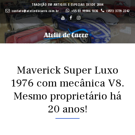
A
A
TRADIÇÃO EM ANTIGOS E ESPECIAIS DESDE 2004
contato@ateliedocarro.com.br
+55 51 99986 1036
(051) 3779 2242
Buscar
VE
VE
Maverick Super Luxo
1976 com mecânica V8.
Mesmo proprietário há
20 anos!