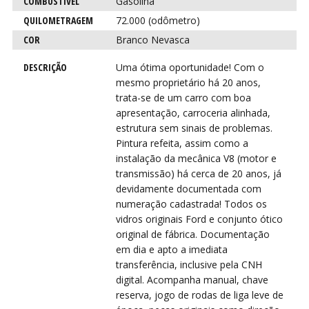
VIR
VIR
COMBUSTÍVEL
Gasolina
QUILOMETRAGEM
72.000 (odômetro)
COR
Branco Nevasca
DESCRIÇÃO
Uma ótima oportunidade! Com o
mesmo proprietário há 20 anos,
trata-se de um carro com boa
apresentação, carroceria alinhada,
estrutura sem sinais de problemas.
Pintura refeita, assim como a
instalação da mecânica V8 (motor e
transmissão) há cerca de 20 anos, já
devidamente documentada com
numeração cadastrada! Todos os
vidros originais Ford e conjunto ótico
original de fábrica. Documentação
em dia e apto a imediata
transferência, inclusive pela CNH
digital. Acompanha manual, chave
reserva, jogo de rodas de liga leve de