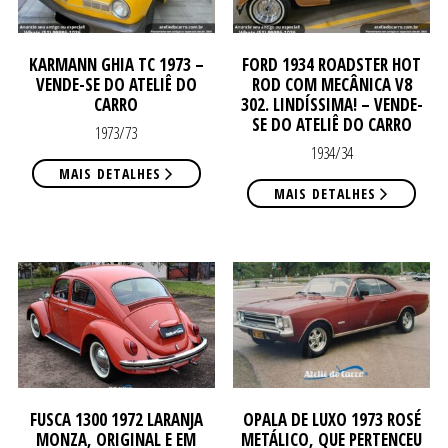
KARMANN GHIA TC 1973 –
FORD 1934 ROADSTER HOT
VENDE-SE DO ATELIÊ DO
ROD COM MECÂNICA V8
NO
CARRO
302. LINDÍSSIMA! – VENDE-
NO
SE DO ATELIÊ DO CARRO
1973/73
1934/34
MAIS DETALHES
MAIS DETALHES
FUSCA 1300 1972 LARANJA
OPALA DE LUXO 1973 ROSÉ
MONZA, ORIGINAL E EM
METÁLICO, QUE PERTENCEU