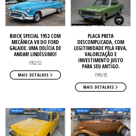
DE
DE
BUICK SPECIAL 1952 COM
PLACA PRETA
MECÂNICA V8 DO FORD
DESCOMPLICADA, COM
GALAXIE. UMA DELÍCIA DE
LEGITIMIDADE PELA FBVA,
ANDAR! LINDÍSSIMO!
VALORIZAÇÃO E
VE
INVESTIMENTO JUSTO
VE
1952/52
PARA SEU ANTIGO.
1995/95
MAIS DETALHES
MAIS DETALHES