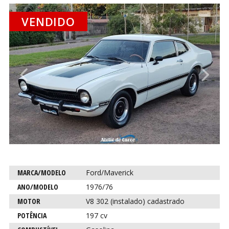
VENDIDO
CO
CO
Anterior
P
Característica
Descrição
MARCA/MODELO
Ford/Maverick
para este
ANO/MODELO
1976/76
carro
MOTOR
V8 302 (instalado) cadastrado
POTÊNCIA
197 cv