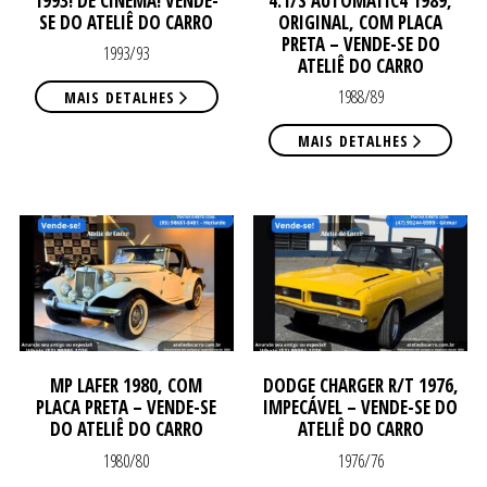
1993! DE CINEMA! VENDE-
4.1/S AUTOMATIC4 1989,
SE DO ATELIÊ DO CARRO
ORIGINAL, COM PLACA
PRETA – VENDE-SE DO
1993/93
ATELIÊ DO CARRO
1988/89
MAIS DETALHES
MAIS DETALHES
DE
DE
MP LAFER 1980, COM
DODGE CHARGER R/T 1976,
PLACA PRETA – VENDE-SE
IMPECÁVEL – VENDE-SE DO
DO ATELIÊ DO CARRO
ATELIÊ DO CARRO
1980/80
1976/76