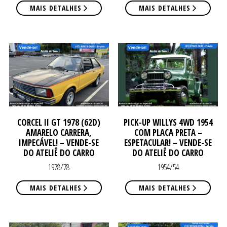
MAIS DETALHES
MAIS DETALHES
VE
VE
CORCEL II GT 1978 (62D)
PICK-UP WILLYS 4WD 1954
AMARELO CARRERA,
COM PLACA PRETA –
IMPECÁVEL! – VENDE-SE
ESPETACULAR! – VENDE-SE
DO ATELIÊ DO CARRO
DO ATELIÊ DO CARRO
1978/78
1954/54
MAIS DETALHES
MAIS DETALHES