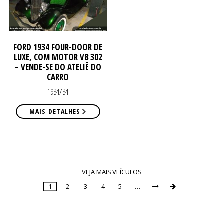
CO
CO
FORD 1934 FOUR-DOOR DE
LUXE, COM MOTOR V8 302
– VENDE-SE DO ATELIÊ DO
CARRO
1934/34
MAIS DETALHES
VEJA MAIS VEÍCULOS
1
2
3
4
5
...


Page
1
of
9