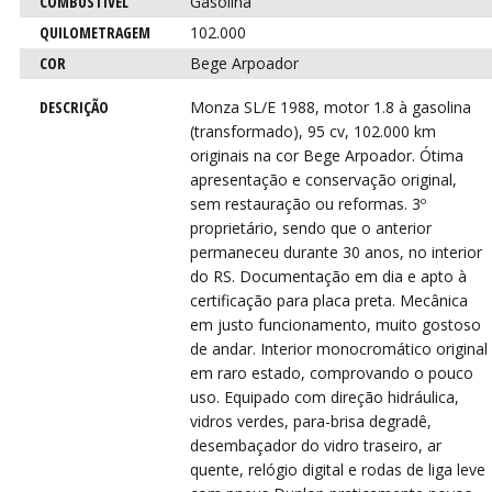
VIR
VIR
COMBUSTÍVEL
Gasolina
QUILOMETRAGEM
102.000
COR
Bege Arpoador
DESCRIÇÃO
Monza SL/E 1988, motor 1.8 à gasolina
(transformado), 95 cv, 102.000 km
originais na cor Bege Arpoador. Ótima
apresentação e conservação original,
sem restauração ou reformas. 3º
proprietário, sendo que o anterior
permaneceu durante 30 anos, no interior
do RS. Documentação em dia e apto à
certificação para placa preta. Mecânica
em justo funcionamento, muito gostoso
de andar. Interior monocromático original
em raro estado, comprovando o pouco
uso. Equipado com direção hidráulica,
vidros verdes, para-brisa degradê,
desembaçador do vidro traseiro, ar
quente, relógio digital e rodas de liga leve