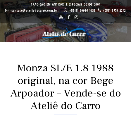
A
A
TRADIÇÃO EM ANTIGOS E ESPECIAIS DESDE 2004
contato@ateliedocarro.com.br
+55 51 99986 1036
(051) 3779 2242
Buscar
VE
VE
Monza SL/E 1.8 1988
original, na cor Bege
Arpoador – Vende-se do
Ateliê do Carro