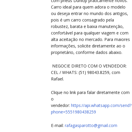
VIS
VIS
com pneus Dunlop praticamente novos.
Carro ideal para quem adora o modelo
ou deseja entrar no mundo dos antigos,
pois é um carro consagrado pela
robustez, barata e baixa manutenção,
confortável para qualquer viagem e com
alta aceitação no mercado. Para maiores
informações, solicite diretamente ao o
PRÉ
PRÉ
proprietário, conforme dados abaixo.
NEGOCIE DIRETO COM O VENDEDOR:
CEL / WHATS: (51) 98043.8259, com
Rafael.
Clique no link para falar diretamente com
o
vendedor:
https://api.whatsapp.com/send?
phone=5551980438259
E-mail:
rafagasparotto@gmail.com