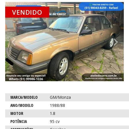
VENDIDO
CO
CO
Anterior
P
Característica
Descrição
MARCA/MODELO
GM/Monza
para este
ANO/MODELO
1988/88
carro
MOTOR
1.8
POTÊNCIA
95 cv