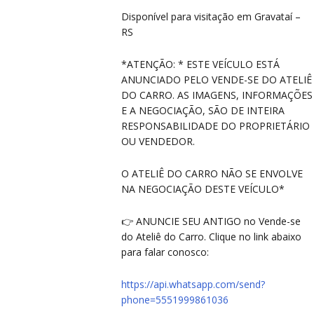
Disponível para visitação em Gravataí –
RS
CO
CO
*ATENÇÃO: * ESTE VEÍCULO ESTÁ
ANUNCIADO PELO VENDE-SE DO ATELIÊ
DO CARRO. AS IMAGENS, INFORMAÇÕES
E A NEGOCIAÇÃO, SÃO DE INTEIRA
RESPONSABILIDADE DO PROPRIETÁRIO
OU VENDEDOR.
O ATELIÊ DO CARRO NÃO SE ENVOLVE
NA NEGOCIAÇÃO DESTE VEÍCULO*
👉 ANUNCIE SEU ANTIGO no Vende-se
do Ateliê do Carro. Clique no link abaixo
para falar conosco:
https://api.whatsapp.com/send?
phone=5551999861036