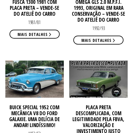
DE
DE
FUSCA 1300 1981 COM
OMEGA GLS 2.0 M.P.F.I.
PLACA PRETA – VENDE-SE
1993, ORIGINAL EM RARA
DO ATELIÊ DO CARRO
CONSERVAÇÃO – VENDE-SE
DO ATELIÊ DO CARRO
1981/81
1992/93
MAIS DETALHES
MAIS DETALHES
BUICK SPECIAL 1952 COM
PLACA PRETA
MECÂNICA V8 DO FORD
DESCOMPLICADA, COM
GALAXIE. UMA DELÍCIA DE
LEGITIMIDADE PELA FBVA,
ANDAR! LINDÍSSIMO!
VALORIZAÇÃO E
INVESTIMENTO JUSTO