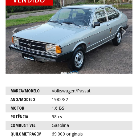
Anterior
P
CO
CO
Característica
Descrição
MARCA/MODELO
Volkswagen/Passat
para este
ANO/MODELO
1982/82
carro
MOTOR
1.6 BS
POTÊNCIA
98 cv
COMBUSTÍVEL
Gasolina
QUILOMETRAGEM
69.000 originais