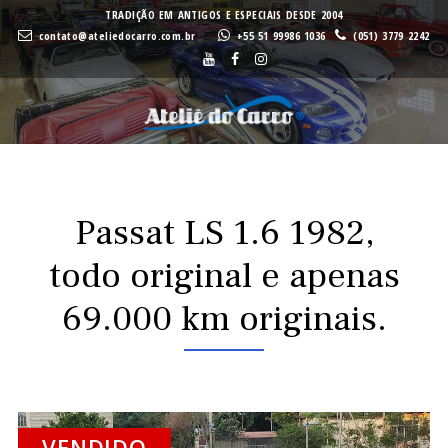
A
A
TRADIÇÃO EM ANTIGOS E ESPECIAIS DESDE 2004
contato@ateliedocarro.com.br
+55 51 99986 1036
(051) 3779 2242
Buscar
VE
VE
Passat LS 1.6 1982,
todo original e apenas
69.000 km originais.
VENDIDO