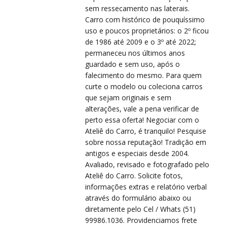
PRÉ
PRÉ
sem ressecamento nas laterais.
Carro com histórico de pouquíssimo
uso e poucos proprietários: o 2º ficou
de 1986 até 2009 e o 3º até 2022;
permaneceu nos últimos anos
guardado e sem uso, após o
falecimento do mesmo. Para quem
curte o modelo ou coleciona carros
que sejam originais e sem
CO
CO
alterações, vale a pena verificar de
perto essa oferta! Negociar com o
Ateliê do Carro, é tranquilo! Pesquise
sobre nossa reputação! Tradição em
antigos e especiais desde 2004.
Avaliado, revisado e fotografado pelo
Ateliê do Carro. Solicite fotos,
informações extras e relatório verbal
através do formulário abaixo ou
diretamente pelo Cel / Whats (51)
99986.1036. Providenciamos frete