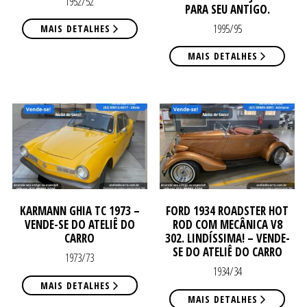
VE
VE
1952/52
PARA SEU ANTIGO.
1995/95
MAIS DETALHES
MAIS DETALHES
NO
NO
KARMANN GHIA TC 1973 –
FORD 1934 ROADSTER HOT
VENDE-SE DO ATELIÊ DO
ROD COM MECÂNICA V8
CARRO
302. LINDÍSSIMA! – VENDE-
SE DO ATELIÊ DO CARRO
1973/73
1934/34
MAIS DETALHES
MAIS DETALHES