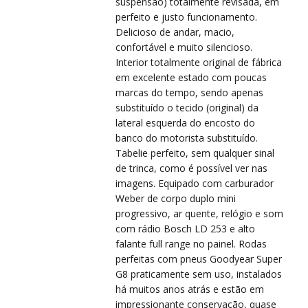
VIS
VIS
suspensão) totalmente revisada, em
perfeito e justo funcionamento.
Delicioso de andar, macio,
confortável e muito silencioso.
Interior totalmente original de fábrica
em excelente estado com poucas
marcas do tempo, sendo apenas
substituído o tecido (original) da
lateral esquerda do encosto do
banco do motorista substituído.
Tabelie perfeito, sem qualquer sinal
de trinca, como é possível ver nas
imagens. Equipado com carburador
Weber de corpo duplo mini
progressivo, ar quente, relógio e som
com rádio Bosch LD 253 e alto
falante full range no painel. Rodas
perfeitas com pneus Goodyear Super
G8 praticamente sem uso, instalados
há muitos anos atrás e estão em
impressionante conservação, quase