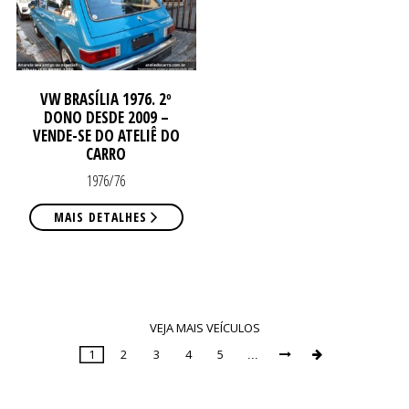
CO
CO
VW BRASÍLIA 1976. 2º
DONO DESDE 2009 –
VENDE-SE DO ATELIÊ DO
CARRO
1976/76
MAIS DETALHES
VEJA MAIS VEÍCULOS
1
2
3
4
5
...


Page
1
of
9