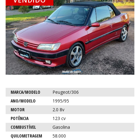
CO
CO
Anterior
P
Característica
Descrição
MARCA/MODELO
Peugeot/306
para este
ANO/MODELO
1995/95
carro
MOTOR
2.0 8v
POTÊNCIA
123 cv
COMBUSTÍVEL
Gasolina
QUILOMETRAGEM
58.000