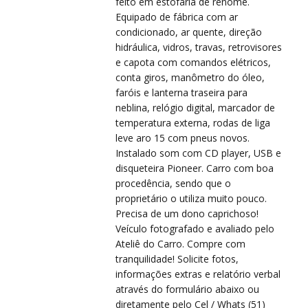
VIS
VIS
feito em estofaria de renome.
Equipado de fábrica com ar
condicionado, ar quente, direção
hidráulica, vidros, travas, retrovisores
e capota com comandos elétricos,
conta giros, manômetro do óleo,
faróis e lanterna traseira para
neblina, relógio digital, marcador de
temperatura externa, rodas de liga
PRÉ
PRÉ
leve aro 15 com pneus novos.
Instalado som com CD player, USB e
disqueteira Pioneer. Carro com boa
procedência, sendo que o
proprietário o utiliza muito pouco.
Precisa de um dono caprichoso!
Veículo fotografado e avaliado pelo
Ateliê do Carro. Compre com
tranquilidade! Solicite fotos,
informações extras e relatório verbal
através do formulário abaixo ou
diretamente pelo Cel / Whats (51)