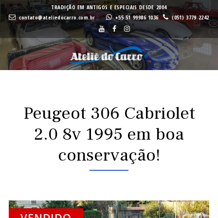
A
A
TRADIÇÃO EM ANTIGOS E ESPECIAIS DESDE 2004
contato@ateliedocarro.com.br
+55 51 99986 1036
(051) 3779 2242
Buscar
VE
VE
Peugeot 306 Cabriolet
2.0 8v 1995 em boa
conservação!
VENDIDO