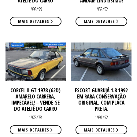
ATELIÊ DO CARRO
ANDAR! LINDÍSSIMO!
1998/99
1952/52
MAIS DETALHES
MAIS DETALHES
VE
VE
CORCEL II GT 1978 (62D)
ESCORT GUARUJÁ 1.8 1992
AMARELO CARRERA,
EM RARA CONSERVAÇÃO
IMPECÁVEL! – VENDE-SE
ORIGINAL, COM PLACA
DO ATELIÊ DO CARRO
PRETA.
1978/78
1991/92
MAIS DETALHES
MAIS DETALHES