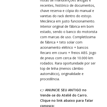
VIS
VIS
notas de manutenções antigas e
recentes, histórico de documentos,
chave reserva e cópia do manual e
varetas do rack dentro do estojo.
Mecânica em justo funcionamento.
Interior original de fábrica em bom
estado, sendo o banco do motorista
com marcas de uso. Completíssima
PRÉ
de fábrica + teto solar com
PRÉ
acionamento elétrico + bancos
Recaro em couro + freios ABS. Jogo
de pneus com cerca de 10.000 km
rodados. Rara oportunidade por ser
top de linha (menos câmbio
automático), originalidade e
procedência.
👉
ANUNCIE SEU ANTIGO no
Vende-se do Ateliê do Carro.
Clique no link abaixo para falar
conosco: