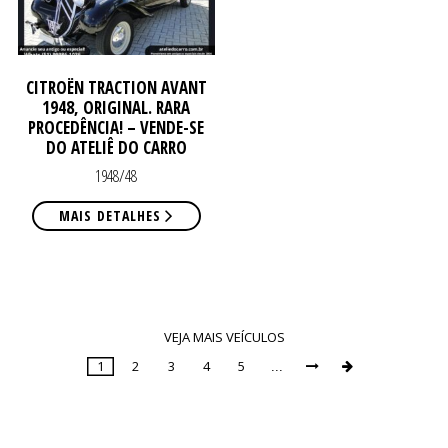
CO
CO
CITROËN TRACTION AVANT
1948, ORIGINAL. RARA
PROCEDÊNCIA! – VENDE-SE
DO ATELIÊ DO CARRO
1948/48
MAIS DETALHES
VEJA MAIS VEÍCULOS
1
2
3
4
5
...


Page
1
of
9