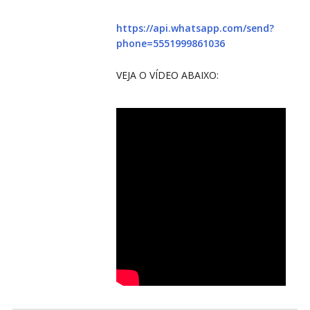
https://api.whatsapp.com/send?
CO
CO
phone=5551999861036
VEJA O VÍDEO ABAIXO: