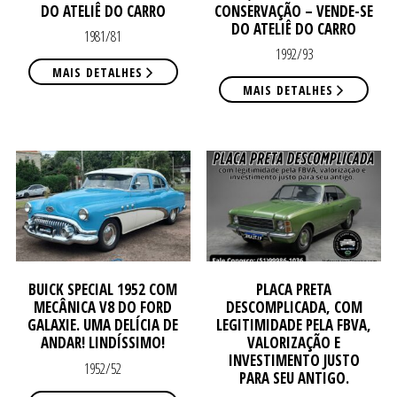
DO ATELIÊ DO CARRO
CONSERVAÇÃO – VENDE-SE
DO ATELIÊ DO CARRO
1981/81
1992/93
MAIS DETALHES
MAIS DETALHES
DE
DE
BUICK SPECIAL 1952 COM
PLACA PRETA
MECÂNICA V8 DO FORD
DESCOMPLICADA, COM
GALAXIE. UMA DELÍCIA DE
LEGITIMIDADE PELA FBVA,
ANDAR! LINDÍSSIMO!
VALORIZAÇÃO E
INVESTIMENTO JUSTO
1952/52
PARA SEU ANTIGO.