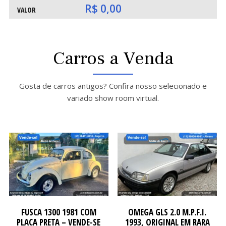
O
O
R$ 0,00
VALOR
Carros a Venda
Gosta de carros antigos? Confira nosso selecionado e
variado show room virtual.
ATE
ATE
FUSCA 1300 1981 COM
OMEGA GLS 2.0 M.P.F.I.
PLACA PRETA – VENDE-SE
1993, ORIGINAL EM RARA