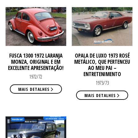
NOS
NOS
FUSCA 1300 1972 LARANJA
OPALA DE LUXO 1973 ROSÉ
MONZA, ORIGINAL E EM
METÁLICO, QUE PERTENCEU
EXCELENTE APRESENTAÇÃO!
AO MEU PAI –
ENTRETENIMENTO
1972/72
1973/73
MAIS DETALHES
MAIS DETALHES