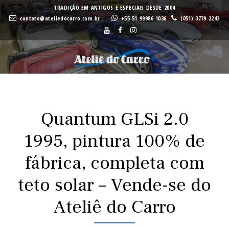
A
A
TRADIÇÃO EM ANTIGOS E ESPECIAIS DESDE 2004
contato@ateliedocarro.com.br
+55 51 99986 1036
(051) 3779 2242
Buscar
VE
VE
Quantum GLSi 2.0
1995, pintura 100% de
fábrica, completa com
teto solar – Vende-se do
Ateliê do Carro