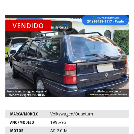
VENDIDO
CO
CO
Anterior
P
Característica
Descrição
MARCA/MODELO
Volkswagen/Quantum
para este
ANO/MODELO
1995/95
carro
MOTOR
AP 2.0 Mi