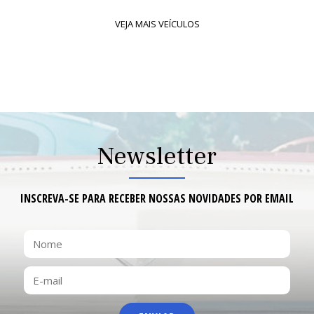
PRÉ-
PRÉ-
VEJA MAIS VEÍCULOS
COMPRA
COMPRA
O ATELIÊ
O ATELIÊ
Newsletter
INSCREVA-SE PARA RECEBER NOSSAS NOVIDADES POR EMAIL
DEPOIMENTO
DEPOIMENTO
NOME
VENDIDOS
E-
VENDIDOS
MAIL