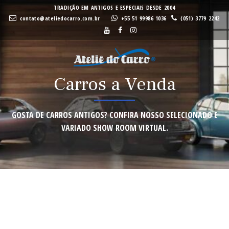
BUSCAR
TRADIÇÃO EM ANTIGOS E ESPECIAIS DESDE 2004
VENDA
VENDA
contato@ateliedocarro.com.br
+55 51 99986 1036
(051) 3779 2242
Buscar
CONSIGNAÇÃ
CONSIGNAÇÃ
Carros a Venda
GOSTA DE CARROS ANTIGOS? CONFIRA NOSSO SELECIONADO E
VIRTUAL
VIRTUAL
VARIADO SHOW ROOM VIRTUAL.
VISTORIA
VISTORIA