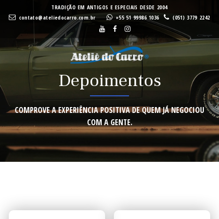
A
A
TRADIÇÃO EM ANTIGOS E ESPECIAIS DESDE 2004
contato@ateliedocarro.com.br
+55 51 99986 1036
(051) 3779 2242
Buscar
VEND
Depoimentos
VEND
COMPROVE A EXPERIÊNCIA POSITIVA DE QUEM JÁ NEGOCIOU
COM A GENTE.