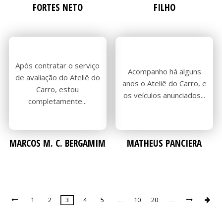
DEPO
DEPO
FORTES NETO
FILHO
Após contratar o serviço
Acompanho há alguns
de avaliação do Ateliê do
anos o Ateliê do Carro, e
VENDI
Carro, estou
VENDI
os veículos anunciados...
completamente...
MARCOS M. C. BERGAMIM
MATHEUS PANCIERA
1
2
3
4
5
10
20

...
...


Page
3
of