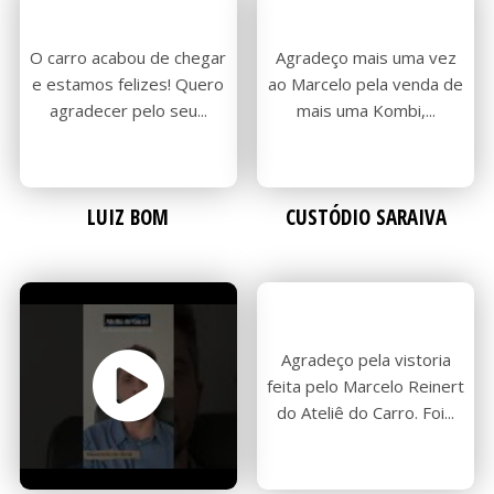
CONS
CONS
O carro acabou de chegar
Agradeço mais uma vez
e estamos felizes! Quero
ao Marcelo pela venda de
agradecer pelo seu...
mais uma Kombi,...
VIRTU
VIRTU
LUIZ BOM
CUSTÓDIO SARAIVA
VISTO
VISTO
Agradeço pela vistoria
feita pelo Marcelo Reinert
do Ateliê do Carro. Foi...