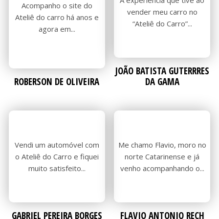
A experiência que tive ao
Acompanho o site do
O
O
vender meu carro no
Ateliê do carro há anos e
“Ateliê do Carro”...
agora em...
JOÃO BATISTA GUTERRRES
ROBERSON DE OLIVEIRA
DA GAMA
ATELI
ATELI
Vendi um automóvel com
Me chamo Flavio, moro no
o Ateliê do Carro e fiquei
norte Catarinense e já
muito satisfeito...
venho acompanhando o...
GABRIEL PEREIRA BORGES
FLAVIO ANTONIO RECH