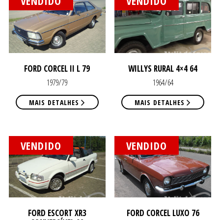
VENDIDO
VENDIDO
CON
CON
FORD CORCEL II L 79
WILLYS RURAL 4×4 64
1979/79
1964/64
MAIS DETALHES
MAIS DETALHES
VIR
VIR
VENDIDO
VENDIDO
FORD ESCORT XR3
FORD CORCEL LUXO 76