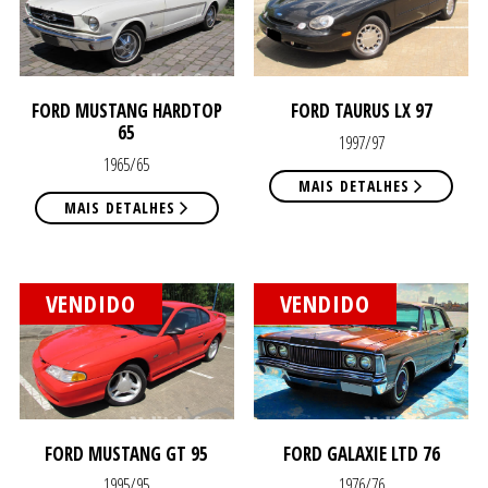
VEN
VEN
FORD MUSTANG HARDTOP
FORD TAURUS LX 97
65
1997/97
1965/65
MAIS DETALHES
MAIS DETALHES
NOS
NOS
VENDIDO
VENDIDO
FORD MUSTANG GT 95
FORD GALAXIE LTD 76
1995/95
1976/76