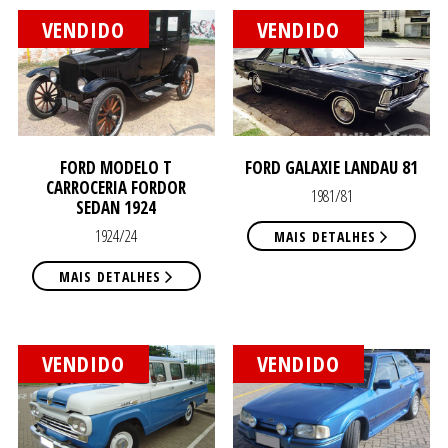
PRÉ-
PRÉ-
VENDIDO
VENDIDO
COM
COM
FORD MODELO T
FORD GALAXIE LANDAU 81
CARROCERIA FORDOR
1981/81
SEDAN 1924
1924/24
MAIS DETALHES
MAIS DETALHES
VENDIDO
VENDIDO