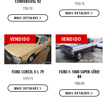
CONVERSÍVEL 92
1976/76
1992/92
MAIS DETALHES
MAIS DETALHES
VIST
VIST
VENDIDO
VENDIDO
FORD CORCEL II L 79
FORD F-1000 SUPER-SÉRIE
84
1979/79
1984/84
MAIS DETALHES
MAIS DETALHES