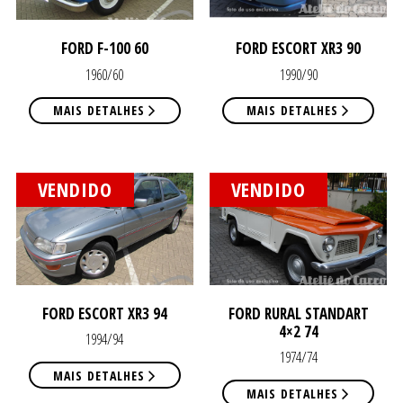
O
O
FORD F-100 60
FORD ESCORT XR3 90
1960/60
1990/90
MAIS DETALHES
MAIS DETALHES
VENDIDO
VENDIDO
ATEL
ATEL
FORD ESCORT XR3 94
FORD RURAL STANDART
4×2 74
1994/94
1974/74
MAIS DETALHES
MAIS DETALHES