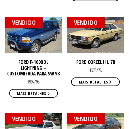
VENDIDO
VENDIDO
DEP
DEP
FORD F-1000 XL
FORD CORCEL II L 78
LIGHTNING –
1978/78
CUSTOMIZADA PARA SW 98
1997/98
MAIS DETALHES
MAIS DETALHES
VENDIDO
VENDIDO