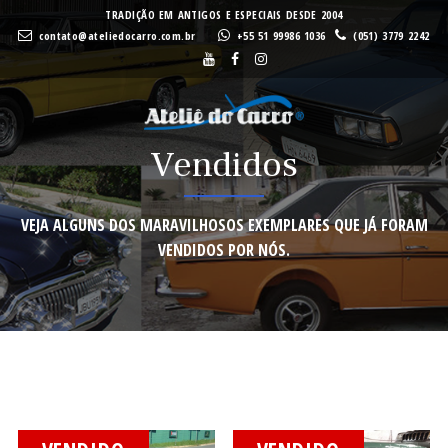
A
A
TRADIÇÃO EM ANTIGOS E ESPECIAIS DESDE 2004
contato@ateliedocarro.com.br
+55 51 99986 1036
(051) 3779 2242
Buscar
Vendidos
VEN
VEN
VEJA ALGUNS DOS MARAVILHOSOS EXEMPLARES QUE JÁ FORAM
VENDIDOS POR NÓS.