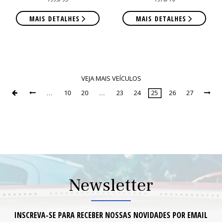
CON
CON
MAIS DETALHES
MAIS DETALHES
VEJA MAIS VEÍCULOS
10
20
23
24
25
26
27


...
...

Page
25
of
27
Newsletter
INSCREVA-SE PARA RECEBER NOSSAS NOVIDADES POR EMAIL