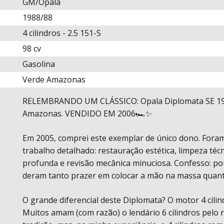
Descrição
GM/Opala
para este
1988/88
carro
4 cilindros - 2.5 151-S
98 cv
Gasolina
Verde Amazonas
RELEMBRANDO UM CLÁSSICO: Opala Diplomata SE 19
Amazonas. VENDIDO EM 2006🏎️✨
Em 2005, comprei este exemplar de único dono. For
trabalho detalhado: restauração estética, limpeza técn
profunda e revisão mecânica minuciosa. Confesso: p
deram tanto prazer em colocar a mão na massa quant
O grande diferencial deste Diplomata? O motor 4 cilin
Muitos amam (com razão) o lendário 6 cilindros pelo 