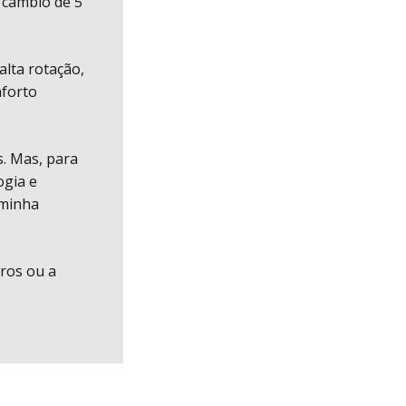
m câmbio de 5
alta rotação,
nforto
s. Mas, para
ogia e
 minha
dros ou a