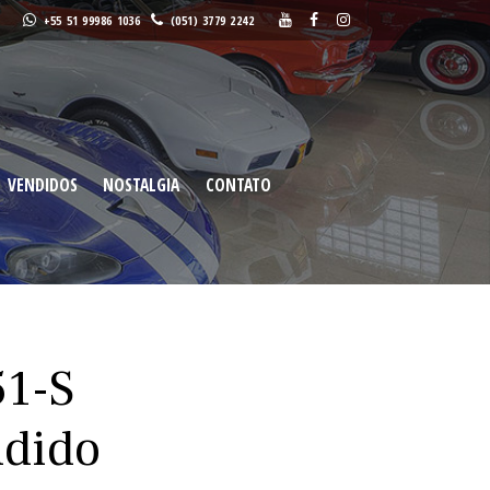
+55 51 99986 1036
(051) 3779 2242
NTOS
VENDIDOS
NOSTALGIA
CONTATO
Buscar
VENDIDOS
NOSTALGIA
CONTATO
51-S
ndido