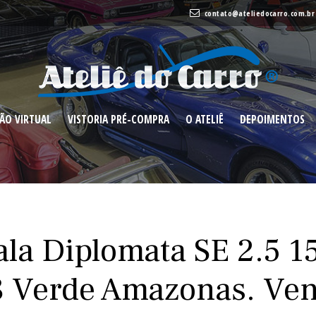
contato@ateliedocarro.com.br
ONSIGNAÇÃO
VISTORIA PRÉ-
O
DEPOIME
RTUAL
COMPRA
ATELIÊ
ÃO VIRTUAL
VISTORIA PRÉ-COMPRA
O ATELIÊ
DEPOIMENTOS
la Diplomata SE 2.5 1
 Verde Amazonas. Ve