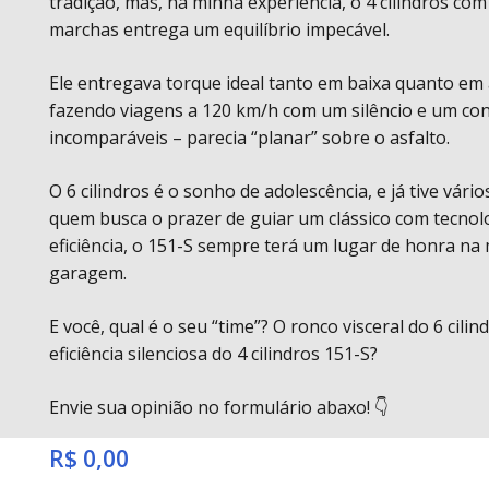
tradição, mas, na minha experiência, o 4 cilindros co
marchas entrega um equilíbrio impecável.
Ele entregava torque ideal tanto em baixa quanto em 
fazendo viagens a 120 km/h com um silêncio e um co
incomparáveis – parecia “planar” sobre o asfalto.
O 6 cilindros é o sonho de adolescência, e já tive vário
quem busca o prazer de guiar um clássico com tecnol
eficiência, o 151-S sempre terá um lugar de honra na
garagem.
E você, qual é o seu “time”? O ronco visceral do 6 cilin
eficiência silenciosa do 4 cilindros 151-S?
Envie sua opinião no formulário abaxo! 👇
R$ 0,00