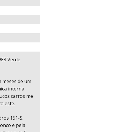
88 Verde
am meses de um
ica interna
oucos carros me
o este.
dros 151-S.
ronco e pela